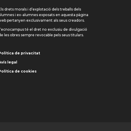
Els drets morals i d’explotació dels treballs dels
alumnes i ex-alumnes exposats en aquesta pàgina
web pertanyen exclusivament als seus creadors.
Tecnocampus té el dret no exclusiu de divulgació
de les obres sempre revocable pels seus titulars.
Política de privacitat
Avís legal
Política de cookies