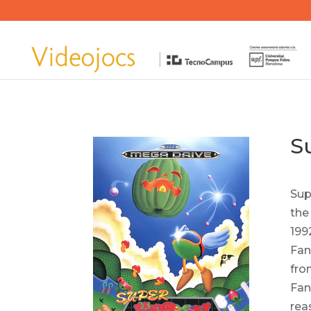
S
Sup
the
199
Fan
fro
Fan
rea