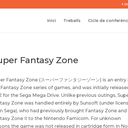
+ i
Inici
Treballs
Cicle de conferènc
uper Fantasy Zone
er Fantasy Zone (スーパーファンタジーゾーン) is an entry 
 Fantasy Zone series of games, and was initially release
2 for the Sega Mega Drive. Unlike previous outings, Sup
tasy Zone was handled entirely by Sunsoft (under licen
m Sega), who had previously brought Fantasy Zone and
tasy Zone II to the Nintendo Famicom. For unknown
sons the game was not released in cartridge form in No