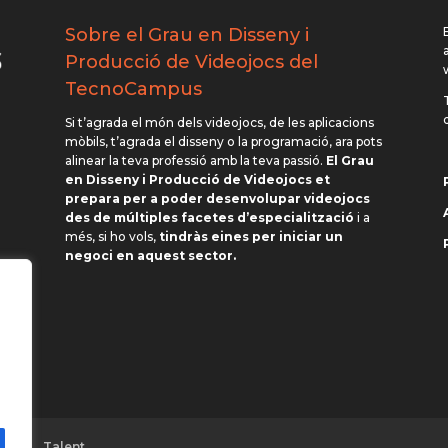
Sobre el Grau en Disseny i
Producció de Videojocs del
TecnoCampus
Si t’agrada el món dels videojocs, de les aplicacions
mòbils, t’agrada el disseny o la programació, ara pots
alinear la teva professió amb la teva passió.
El Grau
en Disseny i Producció de Videojocs et
prepara per a poder desenvolupar videojocs
des de múltiples facetes d’especialització
i a
més, si ho vols,
tindràs eines per iniciar un
negoci en aquest sector.
mes
Talent