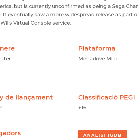
rica, but is currently unconfirmed as being a Sega Cha
le. It eventually saw a more widespread release as part o
 Wii’s Virtual Console service.
nere
Plataforma
oter
Megadrive Mini
y de llançament
Classificació PEGI
2
+16
gadors
ANÀLISI IGDB