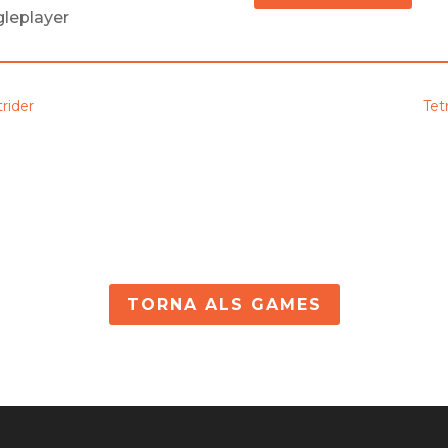
gleplayer
trider
Tetr
TORNA ALS GAMES