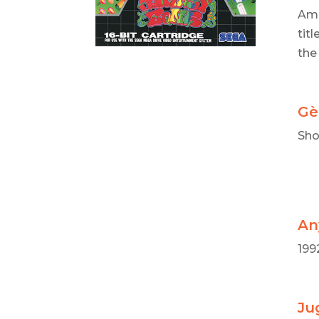
Ame
tit
the
Gè
Sho
An
199
Ju