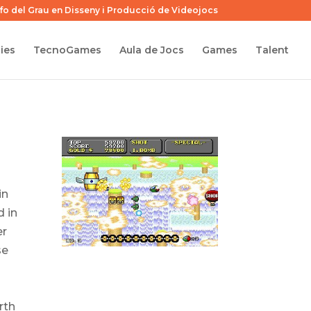
nfo del Grau en Disseny i Producció de Videojocs
ies
TecnoGames
Aula de Jocs
Games
Talent
in
d in
er
se
rth