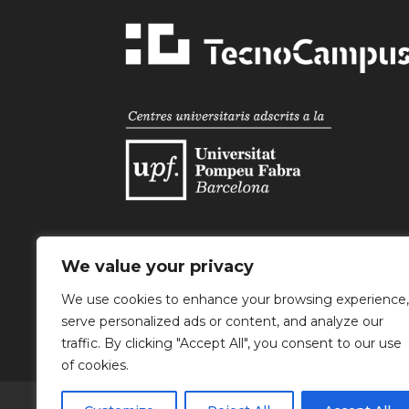
We value your privacy
Parc TecnoCampus Mataró-Maresme
We use cookies to enhance your browsing experience,
Av. Ernest Lluch, 32 | 08302 Mataró
Tel. +34 93 169 65 00
serve personalized ads or content, and analyze our
traffic. By clicking "Accept All", you consent to our use
of cookies.
Treballs
Cicle de conferències
TecnoGa